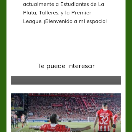
actualmente a Estudiantes de La
Plata, Talleres, y la Premier
League. ¡Bienvenido a mi espacio!
Estudiantes LP
Liga Profesional
Se prepara para recibir a Godoy
Te puede interesar
Cruz