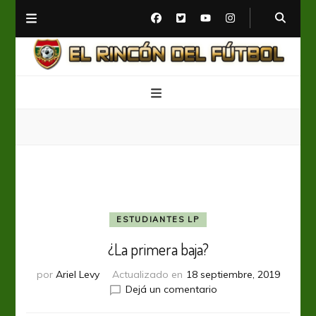
El Rincón del Fútbol
Diario digital de Fútbol
ESTUDIANTES LP
¿La primera baja?
por
Ariel Levy
Actualizado en
18 septiembre, 2019
en
Dejá un comentario
¿La