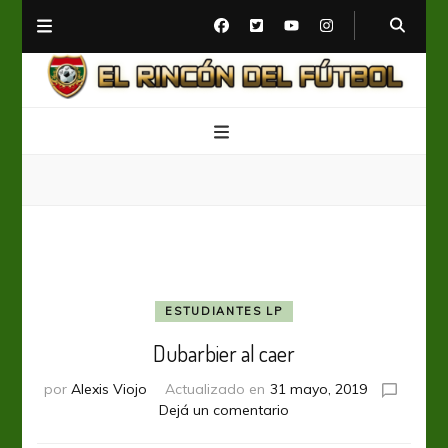
El Rincón del Fútbol
Diario digital de Fútbol
ESTUDIANTES LP
Dubarbier al caer
por
Alexis Viojo
Actualizado en
31 mayo, 2019
en
Dejá un comentario
Dubarbier