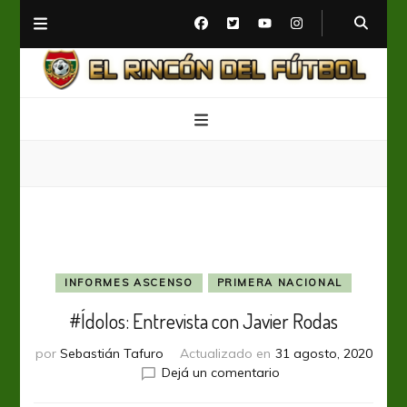
El Rincón del Fútbol
Diario digital de Fútbol
INFORMES ASCENSO
PRIMERA NACIONAL
#Ídolos: Entrevista con Javier Rodas
por
Sebastián Tafuro
Actualizado en
31 agosto, 2020
en
Dejá un comentario
#Ídolos: