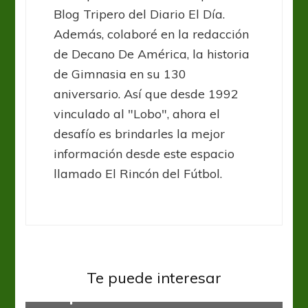
Blog Tripero del Diario El Día.
Además, colaboré en la redacción
de Decano De América, la historia
de Gimnasia en su 130
aniversario. Así que desde 1992
vinculado al "Lobo", ahora el
desafío es brindarles la mejor
información desde este espacio
llamado El Rincón del Fútbol.
Godoy Cruz
Liga Profesional
Te puede interesar
El Expreso recibe al Gasolero