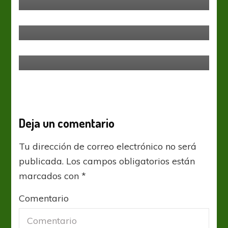
Colón
Liga Profesional
Concentrando dudas
Atlético Tucumán
Liga Profesional
Semana de Aniversarios
Deja un comentario
Tu dirección de correo electrónico no será
publicada.
Los campos obligatorios están
marcados con
*
Comentario