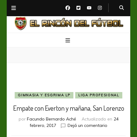
El Rincón del Fútbol
Diario digital de Fútbol
GIMNASIA Y ESGRIMA LP
LIGA PROFESIONAL
Empate con Everton y mañana, San Lorenzo
por
Facundo Bernardo Aché
Actualizado en
24
en
febrero, 2017
Dejá un comentario
Empate