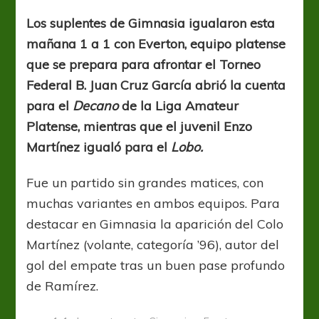
con
Everton
Los suplentes de Gimnasia igualaron esta
y
mañana 1 a 1 con Everton, equipo platense
mañana,
San
que se prepara para afrontar el Torneo
Lorenzo
Federal B. Juan Cruz García abrió la cuenta
para el
Decano
de la Liga Amateur
Platense, mientras que el juvenil Enzo
Martínez igualó para el
Lobo.
Fue un partido sin grandes matices, con
muchas variantes en ambos equipos. Para
destacar en Gimnasia la aparición del Colo
Martínez (volante, categoría ’96), autor del
gol del empate tras un buen pase profundo
de Ramírez.