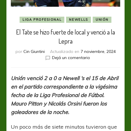
LIGA PROFESIONAL
NEWELLS
UNIÓN
El Tate se hizo fuerte de local y venció a la
Lepra
por
Cin Giuntini
Actualizado en
7 noviembre, 2024
en
Dejá un comentario
El
Tate
se
Unión venció 2 a 0 a Newell ‘s el 15 de Abril
hizo
en el partido correspondiente a la vigésima
fuerte
de
fecha de la Liga Profesional de Fútbol.
local
Mauro Pitton y Nicolás Orsini fueron los
y
goleadores de la noche.
venció
a
la
Un poco más de siete minutos tuvieron que