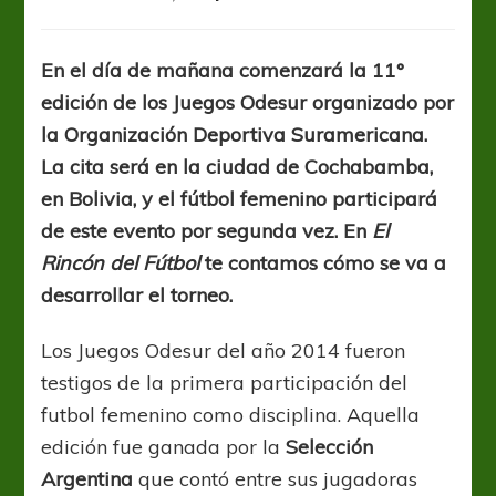
El
sueño
dorado
En el día de mañana comenzará la 11°
del
edición de los Juegos Odesur organizado por
fútbol
femenino
la Organización Deportiva Suramericana.
en
La cita será en la ciudad de Cochabamba,
los
en Bolivia, y el fútbol femenino participará
Odesur
2018
de este evento por segunda vez. En
El
Rincón del Fútbol
te contamos cómo se va a
desarrollar el torneo.
Los Juegos Odesur del año 2014 fueron
testigos de la primera participación del
futbol femenino como disciplina. Aquella
edición fue ganada por la
Selección
Argentina
que contó entre sus jugadoras