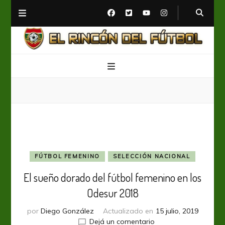
El Rincón del Fútbol
Diario digital de Fútbol
FÚTBOL FEMENINO
SELECCIÓN NACIONAL
El sueño dorado del fútbol femenino en los
Odesur 2018
por
Diego González
Actualizado en
15 julio, 2019
en
Dejá un comentario