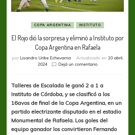
COPA ARGENTINA
INSTITUTO
El Rojo dió la sorpresa y eliminó a Instituto por
Copa Argentina en Rafaela
por
Lisandro Uribe Echevarria
Actualizado en
10 abril,
en
2024
Dejá un comentario
El
Rojo
dió
Talleres de Escalada le ganó 2 a 1 a
la
Instituto de Córdoba, y se clasificó a los
sorpresa
y
16avos de final de la Copa Argentina, en un
eliminó
partido electrizante disputado en el estadio
a
Monumental de Rafaela. Los goles del
Instituto
por
equipo ganador los convirtieron Fernando
Copa