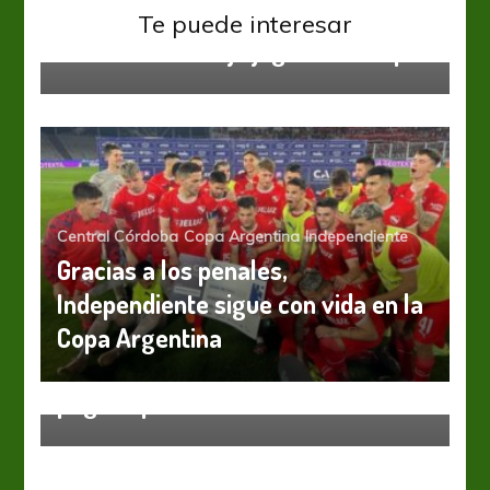
Copa Argentina
Huracán
Te puede interesar
La lluvia solo dejó jugar un tiempo
Central Córdoba
Copa Argentina
Independiente
Gracias a los penales,
Independiente sigue con vida en la
Copa Argentina
Copa Argentina
Estudiantes LP
Laferrere dio el batacazo y Milito
pegó el portazo