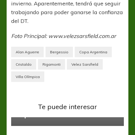
invierno. Aparentemente, tendrá que seguir
trabajando para poder ganarse la confianza
del DT.
Foto Principal: www.velezsarsfield.com.ar
Alan Aguerre
Bergessio
Copa Argentina
Cristaldo
Rigamonti
Velez Sarsfield
Villa Olímpica
Liga Profesional
River Plate
Vélez Sarsfield
Te puede interesar
La previa: River vs. Vélez