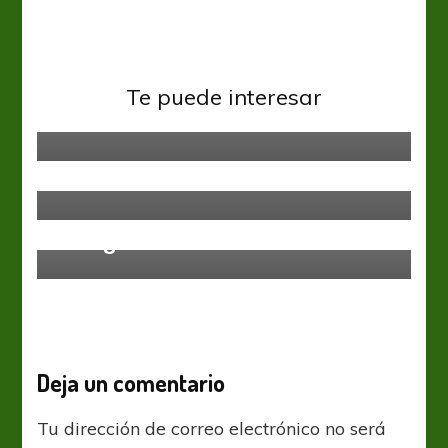
Primera Nacional
Te puede interesar
La Cuarta, en el Tres de Febrero
Primera Nacional
Importante triunfo de Quilmes
frente a Estudiantes (BA)
Primera Nacional
Almagro recibe a Gimnasia
Deja un comentario
Tu dirección de correo electrónico no será