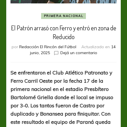
PRIMERA NACIONAL
El Patrón arrasó con Ferro y entró en zona de
Reducido
por
Redacción El Rincón del Fútbol
Actualizado en
14
en
junio, 2025
Dejá un comentario
El
Patrón
arrasó
Se enfrentaron el Club Atlético Patronato y
con
Ferro Carril Oeste por la fecha 17 de la
Ferro
y
primera nacional en el estadio Presbítero
entró
Bartolomé Griella donde el local se impuso
en
por 3-0. Los tantos fueron de Castro por
zona
de
duplicado y Bonansea para finiquitar. Con
Reducido
este resultado el equipo de Paraná queda