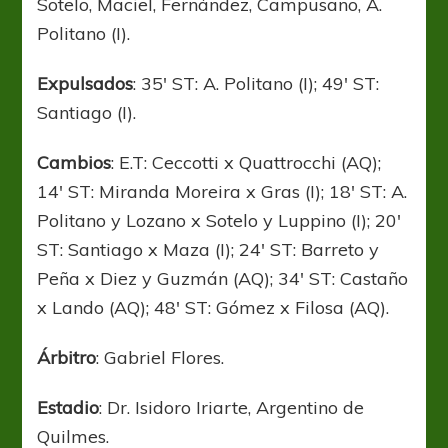
Sotelo, Maciel, Fernández, Campusano, A.
Politano (I).
Expulsados
: 35′ ST: A. Politano (I); 49′ ST:
Santiago (I).
Cambios
: E.T: Ceccotti x Quattrocchi (AQ);
14′ ST: Miranda Moreira x Gras (I); 18′ ST: A.
Politano y Lozano x Sotelo y Luppino (I); 20′
ST: Santiago x Maza (I); 24′ ST: Barreto y
Peña x Diez y Guzmán (AQ); 34′ ST: Castaño
x Lando (AQ); 48′ ST: Gómez x Filosa (AQ).
Árbitro
: Gabriel Flores.
Estadio
: Dr. Isidoro Iriarte, Argentino de
Quilmes.