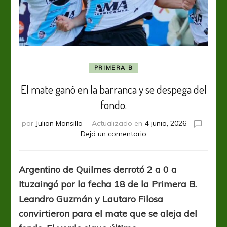
PRIMERA B
El mate ganó en la barranca y se despega del
fondo.
por
Julian Mansilla
Actualizado en
4 junio, 2026
en
Dejá un comentario
El
mate
ganó
Argentino de Quilmes derrotó 2 a 0 a
en
Ituzaingó por la fecha 18 de la Primera B.
la
barranca
Leandro Guzmán y Lautaro Filosa
y
convirtieron para el mate que se aleja del
se