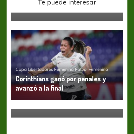
Te puede interesar
Libertadores
Copa Libertadores Femenina
Fútbol Femenino
Corinthians ganó por penales y
avanzó a la final
Fútbol Femenino
Primera A Fem
S.A.T. y Platense empataron en
Moreno