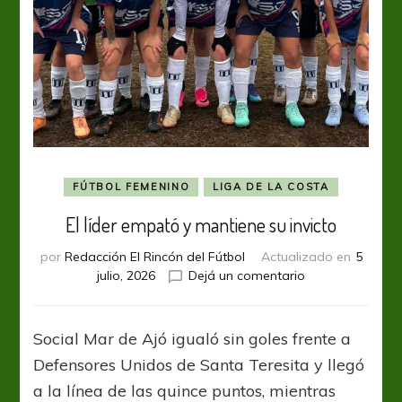
FÚTBOL FEMENINO
LIGA DE LA COSTA
El líder empató y mantiene su invicto
por
Redacción El Rincón del Fútbol
Actualizado en
5
en
julio, 2026
Dejá un comentario
El
líder
empató
Social Mar de Ajó igualó sin goles frente a
y
Defensores Unidos de Santa Teresita y llegó
mantiene
su
a la línea de las quince puntos, mientras