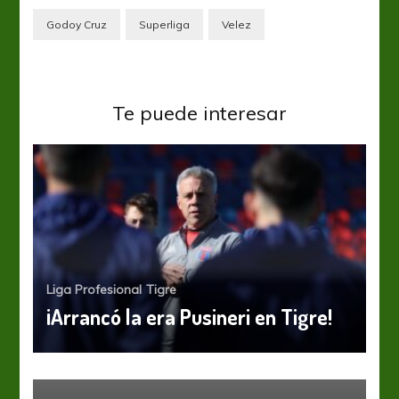
Godoy Cruz
Superliga
Velez
Te puede interesar
Liga Profesional
Tigre
¡Arrancó la era Pusineri en Tigre!
River Plate
Vélez Sarsfield
River venció a Vélez y le cortó el
invicto