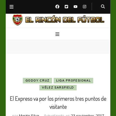
El Rincón del Fútbol
Diario digital de Fútbol
GODOY CRUZ
LIGA PROFESIONAL
VÉLEZ SARSFIELD
El Expreso va por los primeros tres puntos de
visitante
por
Martin Silva
Actualizado en
23 noviembre, 2017