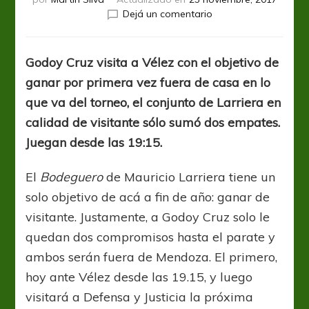
en
Dejá un comentario
El
Expreso
va
Godoy Cruz visita a Vélez con el objetivo de
por
ganar por primera vez fuera de casa en lo
los
primeros
que va del torneo, el conjunto de Larriera en
tres
calidad de visitante sólo sumó dos empates.
puntos
Juegan desde las 19:15.
de
visitante
El
Bodeguero
de Mauricio Larriera tiene un
solo objetivo de acá a fin de año: ganar de
visitante. Justamente, a Godoy Cruz solo le
quedan dos compromisos hasta el parate y
ambos serán fuera de Mendoza. El primero,
hoy ante Vélez desde las 19.15, y luego
visitará a Defensa y Justicia la próxima