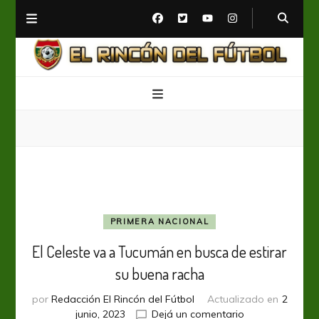
El Rincón del Fútbol
Diario digital de Fútbol
PRIMERA NACIONAL
El Celeste va a Tucumán en busca de estirar
su buena racha
por
Redacción El Rincón del Fútbol
Actualizado en
2
en
junio, 2023
Dejá un comentario