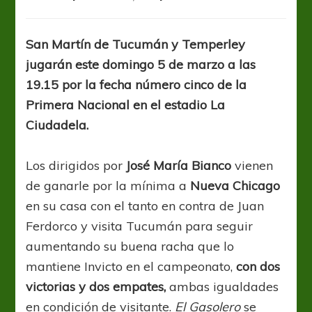
El
Celeste
va
San Martín de Tucumán y Temperley
a
jugarán este domingo 5 de marzo a las
Tucumán
en
19.15 por la fecha número cinco de la
busca
Primera Nacional en el estadio La
de
Ciudadela.
estirar
su
buena
Los dirigidos por
José María Bianco
vienen
racha
de ganarle por la mínima a
Nueva Chicago
en su casa con el tanto en contra de Juan
Ferdorco y visita Tucumán para seguir
aumentando su buena racha que lo
mantiene Invicto en el campeonato,
con dos
victorias y dos empates,
ambas igualdades
en condición de visitante.
El
Gasolero
se