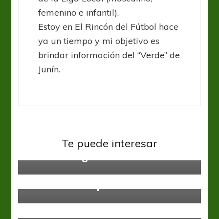
femenino e infantil).
Estoy en El Rincón del Fútbol hace
ya un tiempo y mi objetivo es
brindar información del “Verde” de
Junín.
Gimnasia y Esgrima LP
Liga Profesional
Te puede interesar
El futuro llegó
Lanús
Liga Profesional
El Patrón sacó pecho ante Lanús
Arsenal
Liga Profesional
Arsenal disputó dos amistosos
contra Alem