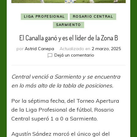
LIGA PROFESIONAL
ROSARIO CENTRAL
SARMIENTO
El Canalla ganó y es el líder de la Zona B
por
Astrid Canepa
Actualizado en
2 marzo, 2025
en
Dejá un comentario
El
Canalla
ganó
Central venció a Sarmiento y se encuentra
y
en lo más alto de la tabla de posiciones.
es
el
líder
Por la séptima fecha, del Torneo Apertura
de
de la Liga Profesional de fútbol, Rosario
la
Central superó 1 a 0 a Sarmiento.
Zona
B
Agustín Sández marcó el único gol del