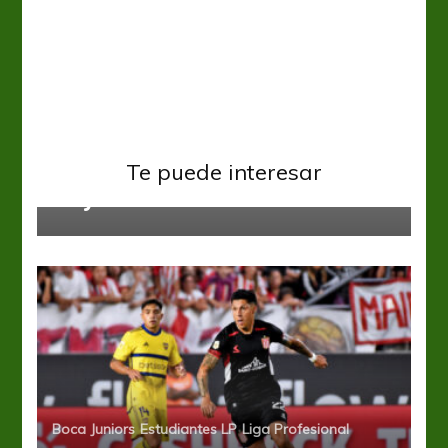
Boca Juniors
Liga Profesional
“Riquelme me dijo que vamos a ser
Te puede interesar
muy felices”
Boca Juniors
Estudiantes LP
Liga Profesional