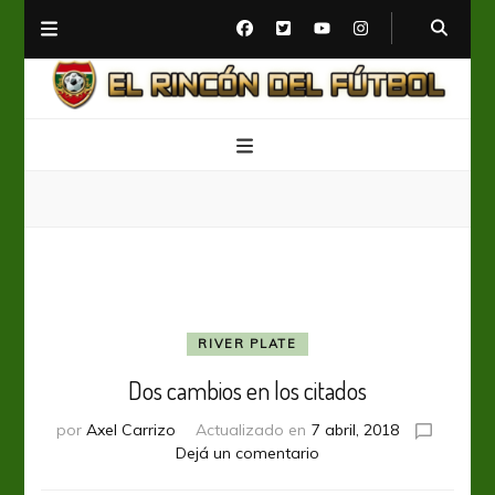
El Rincón del Fútbol
Diario digital de Fútbol
RIVER PLATE
Dos cambios en los citados
por
Axel Carrizo
Actualizado en
7 abril, 2018
en
Dejá un comentario
Dos