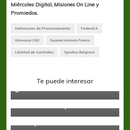
Miércoles Digital, Misiones On Line y
Promiedos.
Defensores de Pronunciamiento
Federal A
Gimnasia CdU
Guarani Antonio Franco
Libertad de Sunchales
Sportivo Belgrano
Ascenso
Primera C
Sacachispas: fútbol, humildad y
Te puede interesar
goles
Federal A
Noventa minutos para ser Nacional
Federal A
Juventud empató ante
Desamparados