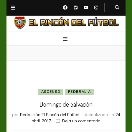
El Rincón del Fútbol
Diario digital de Fútbol
ASCENSO
FEDERAL A
Domingo de Salvación
por
Redacción El Rincón del Fútbol
Actualizado en
24
en
abril, 2017
Dejá un comentario
Domingo