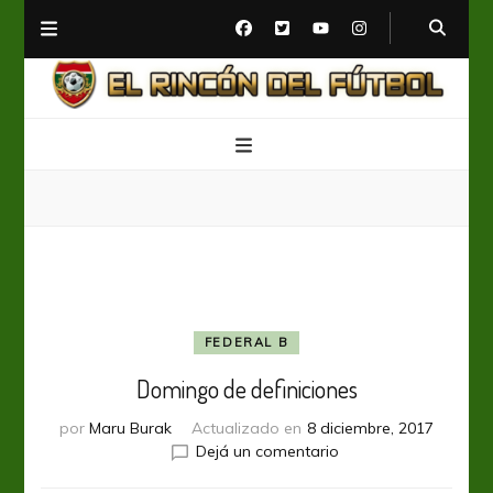
El Rincón del Fútbol
Diario digital de Fútbol
FEDERAL B
Domingo de definiciones
por
Maru Burak
Actualizado en
8 diciembre, 2017
en
Dejá un comentario
Domingo