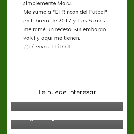
simplemente Maru.
Me sumé a "El Rincón del Fútbol"
en febrero de 2017 y tras 6 años
me tomé un receso. Sin embargo,
volví y aquí me tienen.
¡Qué viva el fútbol!
Federal B
Regional Amateur
De la mano de Leguizamón,
Te puede interesar
Güemes volvió al Federal A
Federal B
Pocos partidos, pero entrenidos en
la Región Cuyo
Federal B