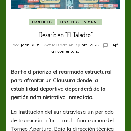
BANFIELD
LIGA PROFESIONAL
Desafío en “El Taladro”
por
Joan Ruiz
Actualizado en
2 junio, 2026
Dejá
en
un comentario
Desafío
en
“El
Banfield prioriza el rearmado estructural
Taladro”
para afrontar un Clausura donde la
estabilidad deportiva dependerá de la
gestión administrativa inmediata.
La institución del sur atraviesa un periodo
de transición crítica tras la finalización del
Torneo Apertura. Bajo la dirección técnica