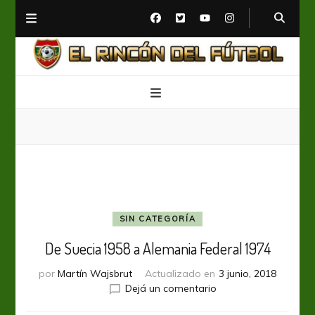
El Rincón del Fútbol
Diario digital de Fútbol
SIN CATEGORÍA
De Suecia 1958 a Alemania Federal 1974
por
Martín Wajsbrut
Actualizado en
3 junio, 2018
en
Dejá un comentario
De