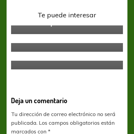
Boca Juniors
Liga Profesional
Te puede interesar
El fútbol no para
Colón
Liga Profesional
El que quiere quedarse, que le
cueste
Liga Profesional
A Belgrano, Sarmiento lo noqueó
con Balboa
Deja un comentario
Tu dirección de correo electrónico no será
publicada.
Los campos obligatorios están
marcados con
*