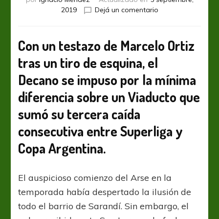
en
2019
Dejá un comentario
De
cabeza,
Atlético
Con un testazo de Marcelo Ortiz
Tucumán
tras un tiro de esquina, el
venció
a
Decano se impuso por la mínima
un
desorientado
diferencia sobre un Viaducto que
Arsenal
sumó su tercera caída
consecutiva entre Superliga y
Copa Argentina.
El auspicioso comienzo del Arse en la
temporada había despertado la ilusión de
todo el barrio de Sarandí. Sin embargo, el