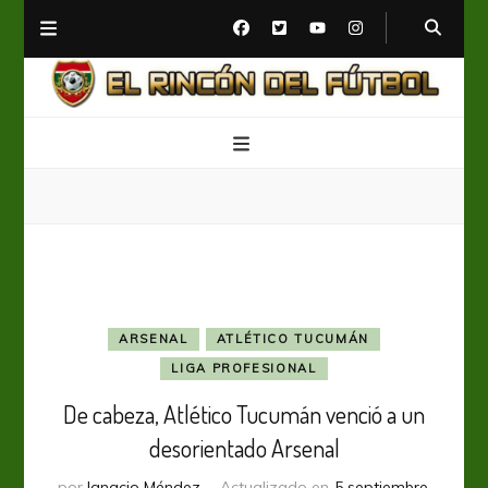
El Rincón del Fútbol
Diario digital de Fútbol
ARSENAL
ATLÉTICO TUCUMÁN
LIGA PROFESIONAL
De cabeza, Atlético Tucumán venció a un
desorientado Arsenal
por
Ignacio Méndez
Actualizado en
5 septiembre,