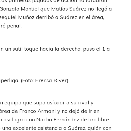
 Las primeras jugadas de acción no tardaron
 Gonzalo Montiel que Matías Suárez no llegó a
zequiel Muñoz derribó a Suárez en el área,
bró penal.
 un sutil toque hacia la derecha, puso el 1 a
perliga. (Foto: Prensa River)
n equipo que supo asfixiar a su rival y
 área de Franco Armani y no dejó de ir en
 casi logra con Nacho Fernández de tiro libre
 una excelente asistencia a Suárez, quién con