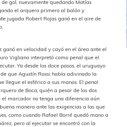
n de gol, nuevamente quedando Matías
ando el arquero primero al balón y
nte jugada Robert Rojas ganó en el aire de
o.
z ganó en velocidad y cayó en el área ante el
auro Vigliano interpretó como penal que el
ICANA
LANÚS
UEFA CHAMPIONS LEAGUE
fendido
PSG celebró el bicampeonato
cutar. Ya desde los doce pasos, el uruguayo
a de que Agustín Rossi había adivinado la
e llegue el esférico a sus manos. El penal
arquero de Boca, quién a pesar de los dos
ue el marcador no tenga una diferencia aún
uena manera ante las exigencias a las que
nses, como cuando Rafael Borré quedó mano a
árez, pero al ejecutar se encontró con la