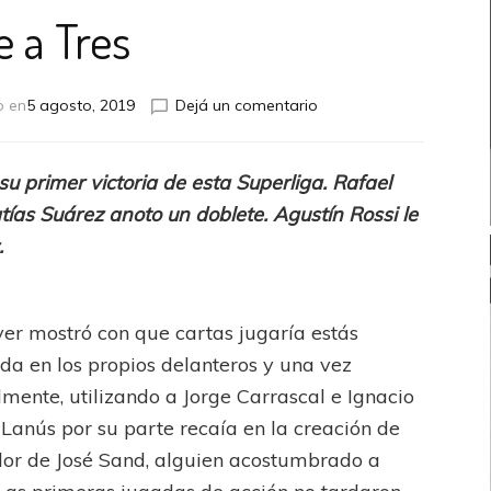
e a Tres
en
o en
5 agosto, 2019
Dejá un comentario
De
a
Tres
su primer victoria de esta Superliga. Rafael
tías Suárez anoto un doblete. Agustín Rossi le
.
er mostró con que cartas jugaría estás
iada en los propios delanteros y una vez
lmente, utilizando a Jorge Carrascal e Ignacio
Lanús por su parte recaía en la creación de
dor de José Sand, alguien acostumbrado a