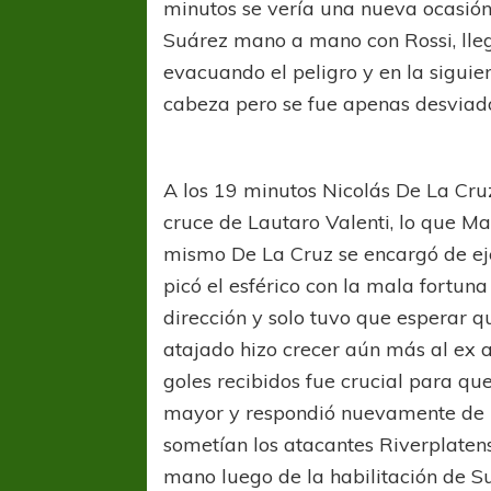
minutos se vería una nueva ocasió
Suárez mano a mano con Rossi, lleg
evacuando el peligro y en la siguie
cabeza pero se fue apenas desviad
A los 19 minutos Nicolás De La Cru
cruce de Lautaro Valenti, lo que M
COPA SUDAMER
Sur De
mismo De La Cruz se encargó de eje
picó el esférico con la mala fortun
COPA SUDAMERICANA
TIGRE
dirección y solo tuvo que esperar qu
A pesar de la derrota Tigre avanzó a
atajado hizo crecer aún más al ex 
Octavos de Final
goles recibidos fue crucial para q
mayor y respondió nuevamente de b
sometían los atacantes Riverplate
mano luego de la habilitación de Su