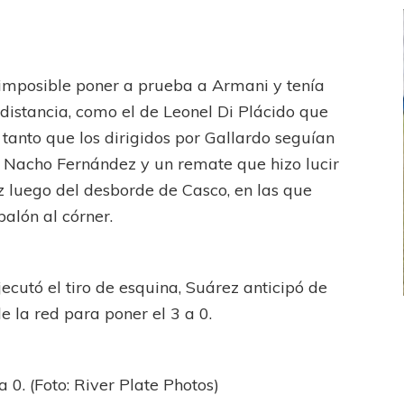
i imposible poner a prueba a Armani y tenía
 distancia, como el de Leonel Di Plácido que
 tanto que los dirigidos por Gallardo seguían
e Nacho Fernández y un remate que hizo lucir
 luego del desborde de Casco, en las que
balón al córner.
jecutó el tiro de esquina, Suárez anticipó de
 la red para poner el 3 a 0.
FEMENINO
FÚTBOL FEMENINO
 AMATEUR
LIGA DE LA COSTA
Estrella del Sur en el
Las campeonas festejaron ante su gente
 0. (Foto: River Plate Photos)
eral