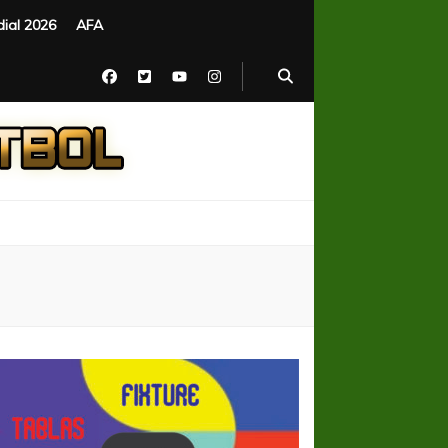
ial 2026
AFA