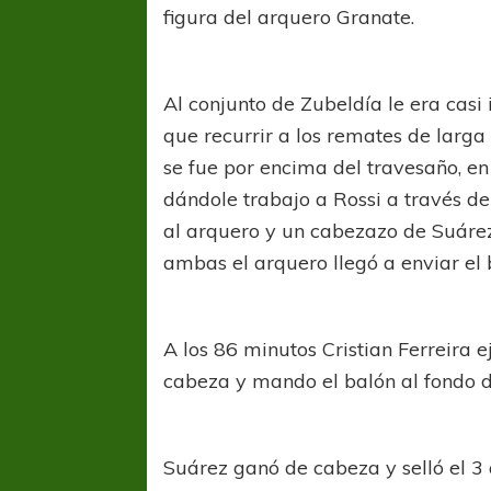
figura del arquero Granate.
Al conjunto de Zubeldía le era cas
que recurrir a los remates de larga
se fue por encima del travesaño, en
dándole trabajo a Rossi a través d
al arquero y un cabezazo de Suárez
ambas el arquero llegó a enviar el 
A los 86 minutos Cristian Ferreira e
cabeza y mando el balón al fondo de
FÚTBOL FEMENINO
FÚTBOL 
REGIONAL AMATEUR
REGIONAL
Ajustada caída de Verónica en Alejandro
Verónica jugará ante 
Suárez ganó de cabeza y selló el 3 a
Korn
Fed