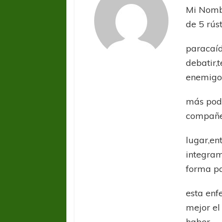
Mi Nombr
de 5 rús
paracaíd
debatir,
enemig
más pode
compañe
lugar,en
integram
forma p
esta enf
mejor el 
haber