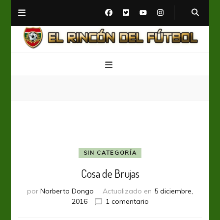
El Rincón del Fútbol
Diario digital de Fútbol
SIN CATEGORÍA
Cosa de Brujas
por
Norberto Dongo
Actualizado en
5 diciembre,
en
2016
1 comentario
Cosa