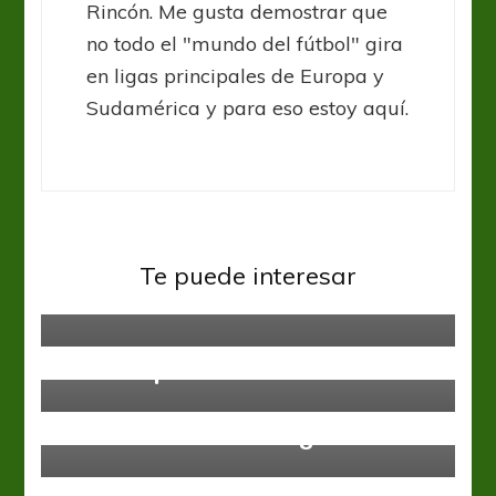
Rincón. Me gusta demostrar que
no todo el "mundo del fútbol" gira
en ligas principales de Europa y
Sudamérica y para eso estoy aquí.
Sin categoría
Habilitación y modificaciones en el
Te puede interesar
estadio
Sin categoría
Fecha atípica en Colombia
Sin categoría
Eusébio, la Pantera Negra