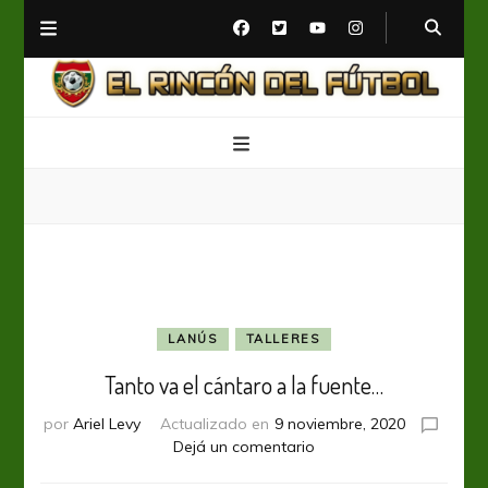
El Rincón del Fútbol
Diario digital de Fútbol
LANÚS
TALLERES
Tanto va el cántaro a la fuente…
por
Ariel Levy
Actualizado en
9 noviembre, 2020
en
Dejá un comentario
Tanto