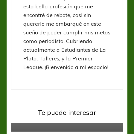
esta bella profesión que me
encontré de rebote, casi sin
quererlo me embarqué en este
sueño de poder cumplir mis metas
como periodista. Cubriendo
actualmente a Estudiantes de La
Plata, Talleres, y la Premier
League. ¡Bienvenido a mi espacio!
Talleres
Talleres se empieza a copar con el
Te puede interesar
“Cholo”
AFA
Lanús
Lanús advierte una base salarial