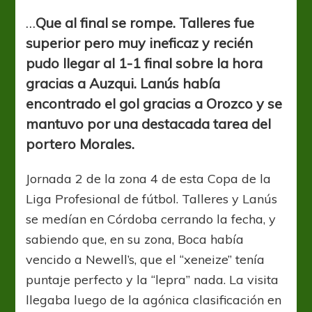
va
el
…
Que al final se rompe. Talleres fue
cántaro
superior pero muy ineficaz y recién
a
pudo llegar al 1-1 final sobre la hora
la
fuente…
gracias a Auzqui. Lanús había
encontrado el gol gracias a Orozco y se
mantuvo por una destacada tarea del
portero Morales.
Jornada 2 de la zona 4 de esta Copa de la
Liga Profesional de fútbol. Talleres y Lanús
se medían en Córdoba cerrando la fecha, y
sabiendo que, en su zona, Boca había
vencido a Newell’s, que el “xeneize” tenía
puntaje perfecto y la “lepra” nada. La visita
llegaba luego de la agónica clasificación en