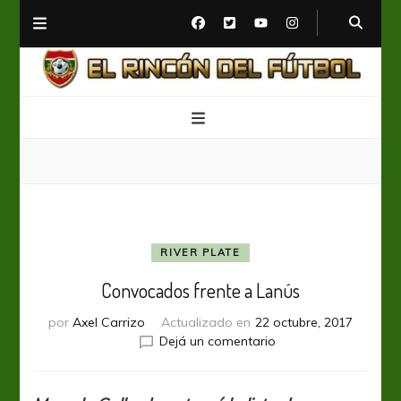
El Rincón del Fútbol
Diario digital de Fútbol
RIVER PLATE
Convocados frente a Lanús
por
Axel Carrizo
Actualizado en
22 octubre, 2017
en
Dejá un comentario
Convocados
frente
a