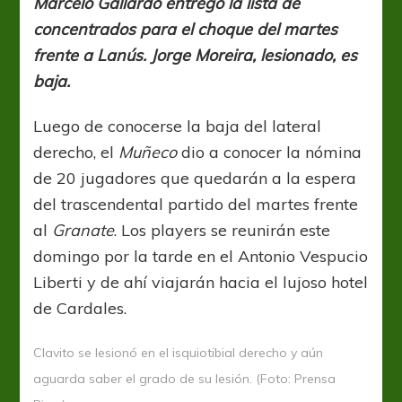
Marcelo Gallardo entregó la lista de
Lanús
concentrados para el choque del martes
frente a Lanús. Jorge Moreira, lesionado, es
baja.
Luego de conocerse la baja del lateral
derecho, el
Muñeco
dio a conocer la nómina
de 20 jugadores que quedarán a la espera
del trascendental partido del martes frente
al
Granate
. Los players se reunirán este
domingo por la tarde en el Antonio Vespucio
Liberti y de ahí viajarán hacia el lujoso hotel
de Cardales.
Clavito se lesionó en el isquiotibial derecho y aún
aguarda saber el grado de su lesión. (Foto: Prensa