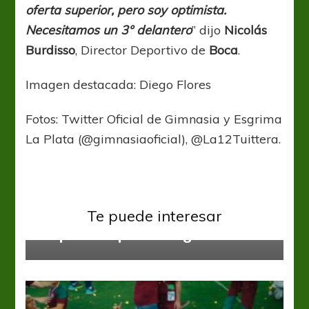
oferta superior, pero soy optimista.
Necesitamos un 3° delantero
” dijo
Nicolás
Burdisso
, Director Deportivo de
Boca
.
Imagen destacada: Diego Flores
Fotos: Twitter Oficial de Gimnasia y Esgrima
La Plata (@gimnasiaoficial), @La12Tuittera.
Boca Juniors
Liga Profesional
Te puede interesar
Preparados para el regreso