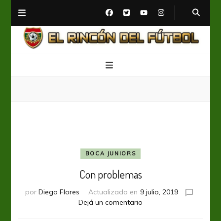
El Rincón del Fútbol
Diario digital de Fútbol
BOCA JUNIORS
Con problemas
por
Diego Flores
Actualizado en
9 julio, 2019
en
Dejá un comentario
Con