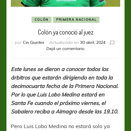
COLÓN
PRIMERA NACIONAL
Colón ya conoció al juez
por
Cin Giuntini
Actualizado en
30 abril, 2024
en
Dejá un comentario
Colón
ya
conoció
Este lunes se dieron a conocer todos los
al
árbitros que estarán dirigiendo en toda la
juez
decimocuarta fecha de la Primera Nacional.
Por lo que Luis Lobo Medina estará en
Santa Fe cuando el próximo viernes, el
Sabalero reciba a Almagro desde las 19.10.
Pero Luis Lobo Medina no estará solo ya