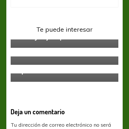
Racing Club
Te puede interesar
Vuelta y baja importante
Racing Club
Hablará en chino
Racing Club
Equipo confirmado para el debut
copero
Deja un comentario
Tu dirección de correo electrónico no será