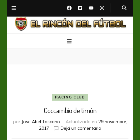
El Rincón del Fútbol
Diario digital de Fútbol
RACING CLUB
Coccambio de timón
por
Jose Abel Toscano
Actualizado en
29 noviembre,
en
2017
Dejá un comentario
Coccambio