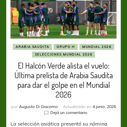
ARABIA SAUDITA
GRUPO H
MUNDIAL 2026
SELECCIONES MUNDIAL 2026
El Halcón Verde alista el vuelo:
Última prelista de Arabia Saudita
para dar el golpe en el Mundial
2026
por
Augusto Di Giacomo
Actualizado en
4 junio, 2026
en
Dejá un comentario
El
La selección asiática presentó su nómina
Halcón