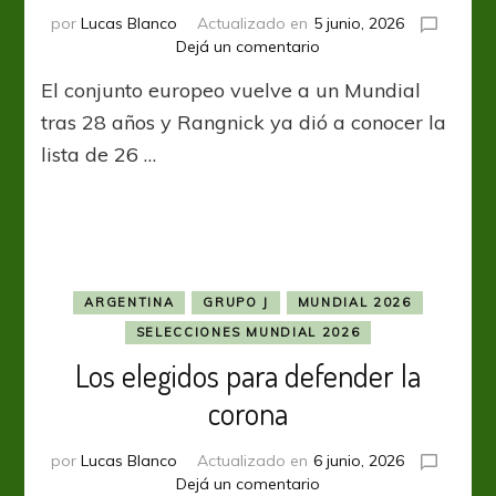
por
Lucas Blanco
Actualizado en
5 junio, 2026
en
Dejá un comentario
Los
El conjunto europeo vuelve a un Mundial
elegidos
de
tras 28 años y Rangnick ya dió a conocer la
Austria
lista de 26 …
ARGENTINA
GRUPO J
MUNDIAL 2026
SELECCIONES MUNDIAL 2026
Los elegidos para defender la
corona
por
Lucas Blanco
Actualizado en
6 junio, 2026
en
Dejá un comentario