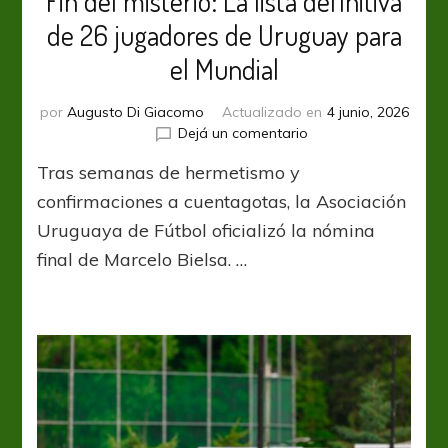
Fin del misterio: La lista definitiva
de 26 jugadores de Uruguay para
el Mundial
por
Augusto Di Giacomo
Actualizado en
4 junio, 2026
en
Dejá un comentario
Fin
Tras semanas de hermetismo y
del
misterio:
confirmaciones a cuentagotas, la Asociación
La
Uruguaya de Fútbol oficializó la nómina
lista
final de Marcelo Bielsa. …
definitiva
de
26
jugadores
de
Uruguay
para
el
Mundial