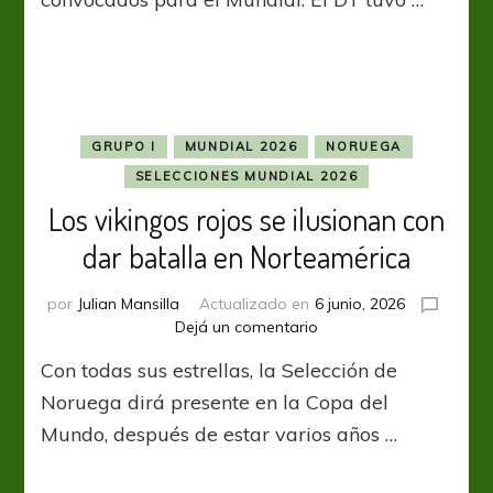
Irak
GRUPO I
MUNDIAL 2026
NORUEGA
SELECCIONES MUNDIAL 2026
Los vikingos rojos se ilusionan con
dar batalla en Norteamérica
por
Julian Mansilla
Actualizado en
6 junio, 2026
en
Dejá un comentario
Los
Con todas sus estrellas, la Selección de
vikingos
rojos
Noruega dirá presente en la Copa del
se
Mundo, después de estar varios años …
ilusionan
con
dar