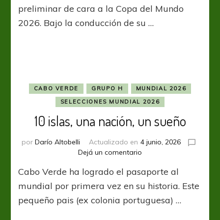
Verde
preliminar de cara a la Copa del Mundo
alista
2026. Bajo la conducción de su …
el
vuelo:
Última
prelista
de
Arabia
Saudita
CABO VERDE
GRUPO H
MUNDIAL 2026
para
SELECCIONES MUNDIAL 2026
dar
10 islas, una nación, un sueño
el
golpe
en
por
Darío Altobelli
Actualizado en
4 junio, 2026
el
en
Dejá un comentario
Mundial
10
Cabo Verde ha logrado el pasaporte al
2026
islas,
una
mundial por primera vez en su historia. Este
nación,
pequeño pais (ex colonia portuguesa) …
un
sueño