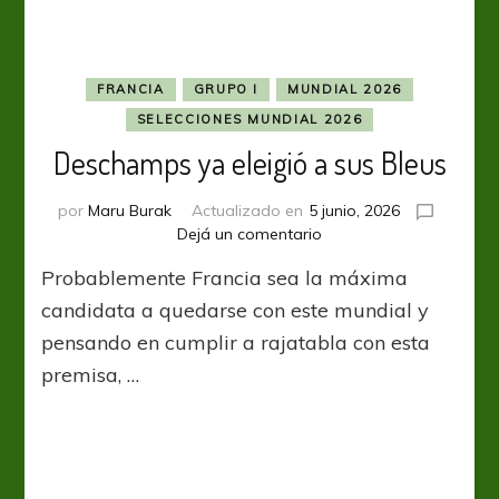
batalla
en
Norteamérica
FRANCIA
GRUPO I
MUNDIAL 2026
SELECCIONES MUNDIAL 2026
Deschamps ya eleigió a sus Bleus
por
Maru Burak
Actualizado en
5 junio, 2026
en
Dejá un comentario
Deschamps
Probablemente Francia sea la máxima
ya
eleigió
candidata a quedarse con este mundial y
a
pensando en cumplir a rajatabla con esta
sus
premisa, …
Bleus