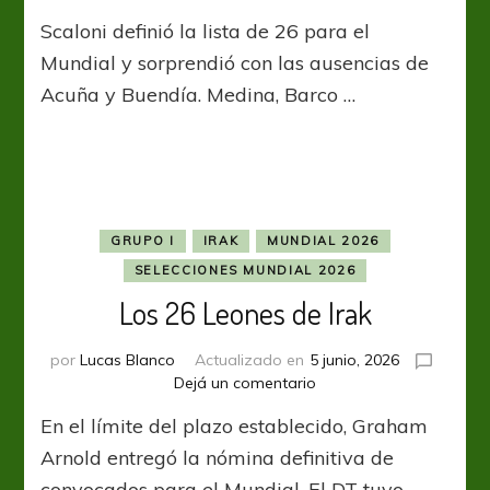
Los
Scaloni definió la lista de 26 para el
elegidos
para
Mundial y sorprendió con las ausencias de
defender
Acuña y Buendía. Medina, Barco …
la
corona
GRUPO I
IRAK
MUNDIAL 2026
SELECCIONES MUNDIAL 2026
Los 26 Leones de Irak
por
Lucas Blanco
Actualizado en
5 junio, 2026
en
Dejá un comentario
Los
En el límite del plazo establecido, Graham
26
Leones
Arnold entregó la nómina definitiva de
de
convocados para el Mundial. El DT tuvo …