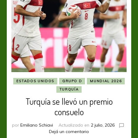
ESTADOS UNIDOS
GRUPO D
MUNDIAL 2026
TURQUÍA
Turquía se llevó un premio
consuelo
por
Emiliano Schiavi
Actualizado en
2 julio, 2026
en
Dejá un comentario
Turquía