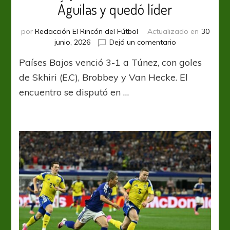
Águilas y quedó líder
por
Redacción El Rincón del Fútbol
Actualizado en
30
en
junio, 2026
Dejá un comentario
La
Países Bajos venció 3-1 a Túnez, con goles
Naranja
Mecánica
de Skhiri (E.C), Brobbey y Van Hecke. El
derrotó
encuentro se disputó en …
a
Las
Águilas
y
quedó
líder