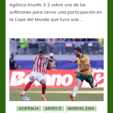
Agónico triunfo 3-2 sobre uno de los
se
llevó
anfitriones para cerrar una participación en
un
la Copa del Mundo que tuvo una …
premio
consuelo
AUSTRALIA
GRUPO D
MUNDIAL 2026