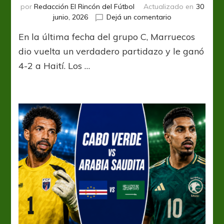
por
Redacción El Rincón del Fútbol
Actualizado en
30
en
junio, 2026
Dejá un comentario
Lo
En la última fecha del grupo C, Marruecos
dio
vuelta
dio vuelta un verdadero partidazo y le ganó
y
4-2 a Haití. Los …
clasificó