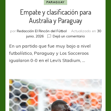
PARAGUAY
Empate y clasificación para
Australia y Paraguay
por
Redacción El Rincón del Fútbol
Actualizado en
30
en
junio, 2026
Dejá un comentario
Empate
En un partido que fue muy bajo a nivel
y
clasificación
futbolístico, Paraguay y Los Socceroos
para
igualaron 0-0 en el Levi’s Stadium, …
Australia
y
Paraguay