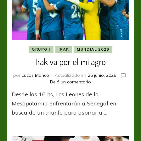
GRUPO I
IRAK
MUNDIAL 2026
Irak va por el milagro
por
Lucas Blanco
Actualizado en
26 junio, 2026
en
Dejá un comentario
Irak
Desde las 16 hs, Los Leones de la
va
por
Mesopotamia enfrentarán a Senegal en
el
busca de un triunfo para aspirar a …
milagro