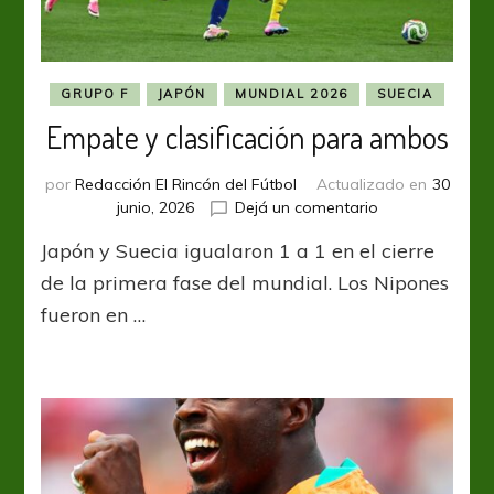
GRUPO F
JAPÓN
MUNDIAL 2026
SUECIA
Empate y clasificación para ambos
por
Redacción El Rincón del Fútbol
Actualizado en
30
en
junio, 2026
Dejá un comentario
Empate
Japón y Suecia igualaron 1 a 1 en el cierre
y
clasificación
de la primera fase del mundial. Los Nipones
para
fueron en …
ambos