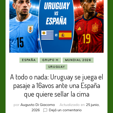
ante
un
choque
a
todo
o
nada
por
la
clasificación
ESPAÑA
GRUPO H
MUNDIAL 2026
URUGUAY
A todo o nada: Uruguay se juega el
pasaje a 16avos ante una España
que quiere sellar la cima
por
Augusto Di Giacomo
Actualizado en
25 junio,
en
2026
Dejá un comentario