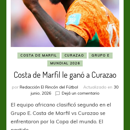
COSTA DE MARFIL
CURAZAO
GRUPO E
MUNDIAL 2026
Costa de Marfil le ganó a Curazao
por
Redacción El Rincón del Fútbol
Actualizado en
30
en
junio, 2026
Dejá un comentario
Costa
El equipo africano clasificó segundo en el
de
Marfil
Grupo E. Costa de Marfil vs Curazao se
le
enfrentaron por la Copa del mundo. El
ganó
partido …
a