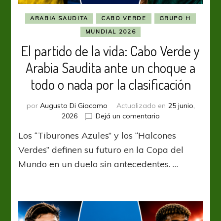
ARABIA SAUDITA
CABO VERDE
GRUPO H
MUNDIAL 2026
El partido de la vida: Cabo Verde y
Arabia Saudita ante un choque a
todo o nada por la clasificación
por
Augusto Di Giacomo
Actualizado en
25 junio,
en
2026
Dejá un comentario
El
Los “Tiburones Azules” y los “Halcones
partido
de
Verdes” definen su futuro en la Copa del
la
Mundo en un duelo sin antecedentes. …
vida:
Cabo
Verde
y
Arabia
Saudita