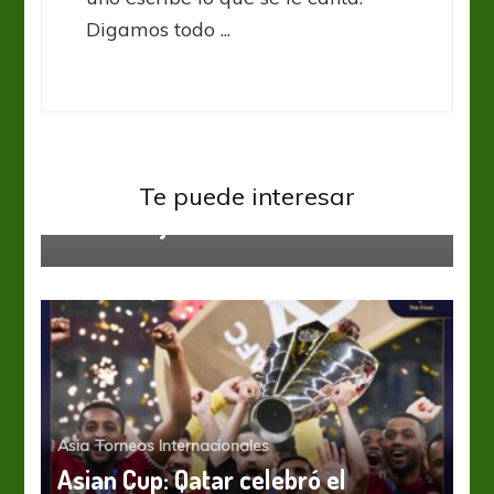
Digamos todo ...
Torneos Internacionales
UNL: Italia mostró altura ante
Te puede interesar
Países Bajos
Asia
Torneos Internacionales
Asian Cup: Qatar celebró el