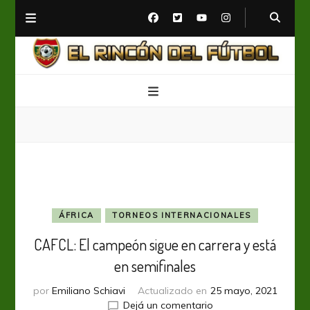
El Rincón del Fútbol
Diario digital de Fútbol
ÁFRICA
TORNEOS INTERNACIONALES
CAFCL: El campeón sigue en carrera y está
en semifinales
por
Emiliano Schiavi
Actualizado en
25 mayo, 2021
en
Dejá un comentario