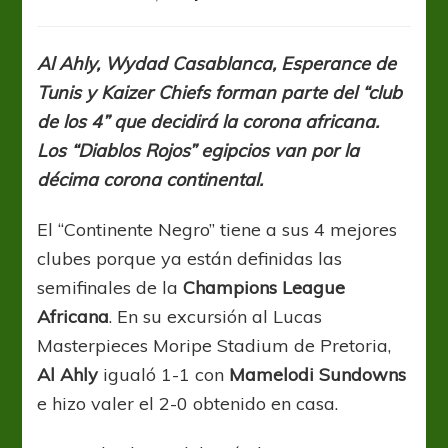
CAFCL:
El
campeón
Al Ahly, Wydad Casablanca, Esperance de
sigue
Tunis y Kaizer Chiefs forman parte del “club
en
carrera
de los 4” que decidirá la corona africana.
y
Los “Diablos Rojos” egipcios van por la
está
décima corona continental.
en
semifinales
El “Continente Negro” tiene a sus 4 mejores
clubes porque ya están definidas las
semifinales de la
Champions League
Africana
. En su excursión al Lucas
Masterpieces Moripe Stadium de Pretoria,
Al Ahly
igualó 1-1 con
Mamelodi Sundowns
e hizo valer el 2-0 obtenido en casa.