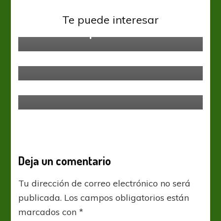
Sin categoría
Te puede interesar
Moscú al ataque
Sin categoría
Bélgica se presentó goleando a
Panamá
Sin categoría
El Globo Whitense quiere seguir
volando alto
Deja un comentario
Tu dirección de correo electrónico no será
publicada.
Los campos obligatorios están
marcados con
*