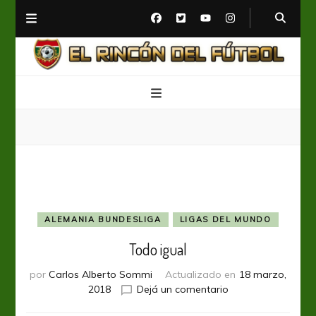
El Rincón del Fútbol
Diario digital de Fútbol
ALEMANIA BUNDESLIGA
LIGAS DEL MUNDO
Todo igual
por
Carlos Alberto Sommi
Actualizado en
18 marzo,
en
2018
Dejá un comentario
Todo