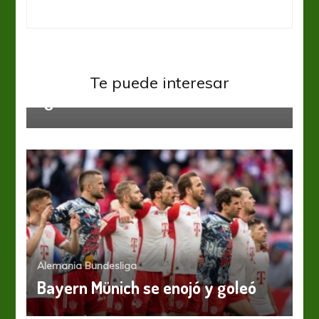
Inglaterra Premier League
Ligas del mundo
EPL: El clásico londinense fue
Te puede interesar
“gunner”
Alemania Bundesliga
Bayern Münich se enojó y goleó
Alemania Bundesliga
Bundesliga: Paliza de Dortmund en