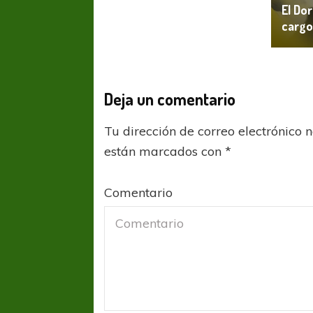
El Do
cargo
Deja un comentario
Tu dirección de correo electrónico 
están marcados con
*
Comentario
FÚTBOL FEMENINO
FÚTBOL 
REGIONAL AMATEUR
REGIONAL
Ajustada caída de Verónica en Alejandro
Verónica jugará ante 
Korn
Fed