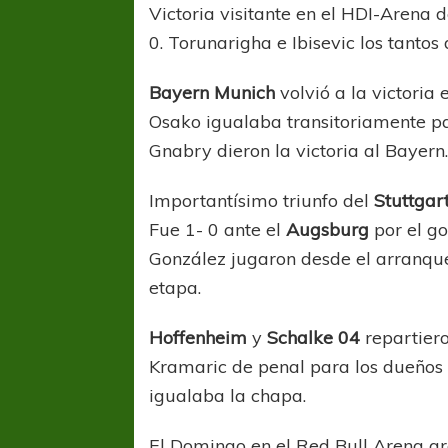
Victoria visitante en el HDI-Arena 
0. Torunarigha e Ibisevic los tantos 
Bayern Munich
volvió a la victoria
Osako igualaba transitoriamente p
Gnabry dieron la victoria al Bayern
Importantísimo triunfo del
Stuttgar
Fue 1- 0 ante el
Augsburg
por el go
González jugaron desde el arranque
etapa.
Hoffenheim
y
Schalke 04
repartie
Kramaric de penal para los dueños
igualaba la chapa.
El Domingo en el Red Bull Arena gr