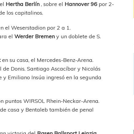
del
Hertha Berlín
, sobre el
Hannover 96
por 2-
de los capitalinos.
 en el Weserstadion por 2 a 1.
ara el
Werder Bremen
y un doblete de S.
.
t
en su casa, el Mercedes-Benz-Arena.
l de Donis. Santiago Ascacíbar y Nicolás
 y Emiliano Insúa ingresó en la segunda
ron puntos WIRSOL Rhein-Neckar-Arena.
 de casa y Bentaleb también de penal
an victoria del
Rasen Ballsport Leipzig.