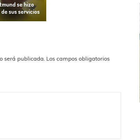
rtmund se hizo
 de sus servicios
no será publicada.
Los campos obligatorios
FEMENINO
FÚTBOL FEMENINO
 AMATEUR
LIGA DE LA COSTA
Estrella del Sur en el
Las campeonas festejaron ante su gente
eral