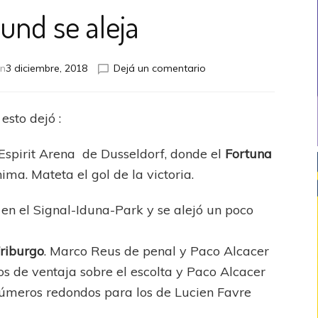
nd se aleja
en
en
3 diciembre, 2018
Dejá un comentario
Dortmund
se
aleja
esto dejó :
 Espirit Arena de Dusseldorf, donde el
Fortuna
ima. Mateta el gol de la victoria.
en el Signal-Iduna-Park y se alejó un poco
riburgo
. Marco Reus de penal y Paco Alcacer
ntos de ventaja sobre el escolta y Paco Alcacer
números redondos para los de Lucien Favre