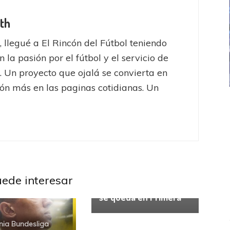
th
, llegué a El Rincón del Fútbol teniendo
 la pasión por el fútbol y el servicio de
. Un proyecto que ojalá se convierta en
ón más en las paginas cotidianas. Un
ICANA
LANÚS
UEFA CHAMPIONS LEAGUE
fendido
PSG celebró el bicampeonato
Alemania Bundesliga
Bundesliga: Stuttgart
uede interesar
lo ganó sobre el final y
se queda en Primera
ia Bundesliga