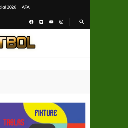
ial 2026
AFA