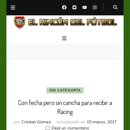
El Rincón del Fútbol
Diario digital de Fútbol
SIN CATEGORÍA
Con fecha pero sin cancha para recibir a
Racing
por
Cristian Gómez
Actualizado en
15 marzo, 2017
en
Dejá un comentario