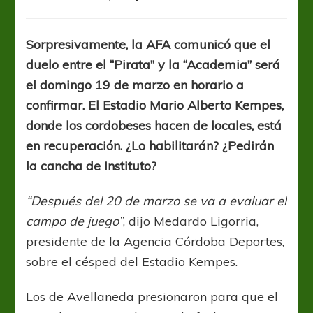
Con
fecha
pero
Sorpresivamente, la AFA comunicó que el
sin
duelo entre el “Pirata” y la “Academia” será
cancha
para
el domingo 19 de marzo en horario a
recibir
confirmar. El Estadio Mario Alberto Kempes,
a
donde los cordobeses hacen de locales, está
Racing
en recuperación. ¿Lo habilitarán? ¿Pedirán
la cancha de Instituto?
“Después del 20 de marzo se va a evaluar el
campo de juego”
, dijo Medardo Ligorria,
presidente de la Agencia Córdoba Deportes,
sobre el césped del Estadio Kempes.
Los de Avellaneda presionaron para que el