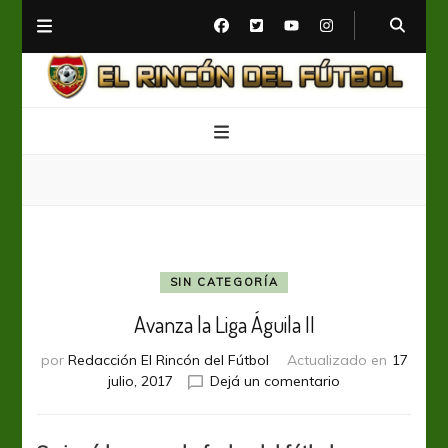
El Rincón del Fútbol
Diario digital de Fútbol
SIN CATEGORÍA
Avanza la Liga Águila II
por
Redacción El Rincón del Fútbol
Actualizado en
17
en
julio, 2017
Dejá un comentario
Avanza
la
Liga