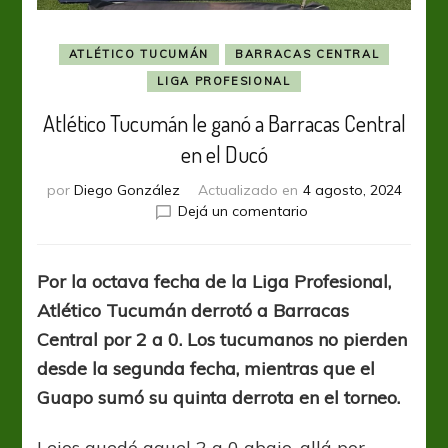
ATLÉTICO TUCUMÁN
BARRACAS CENTRAL
LIGA PROFESIONAL
Atlético Tucumán le ganó a Barracas Central
en el Ducó
por
Diego González
Actualizado en
4 agosto, 2024
en
Dejá un comentario
Atlético
Tucumán
le
Por la octava fecha de la Liga Profesional,
ganó
Atlético Tucumán derrotó a Barracas
a
Barracas
Central por 2 a 0. Los tucumanos no pierden
Central
desde la segunda fecha, mientras que el
en
Guapo sumó su quinta derrota en el torneo.
el
Ducó
Lejos quedó aquel 2 a 0 abajo, allá por