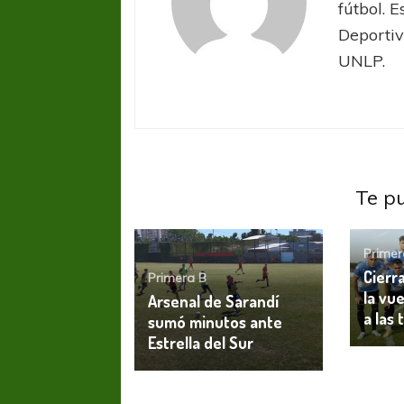
fútbol. 
Deportiv
UNLP.
Te p
Primer
Cierr
Primera B
la vue
Arsenal de Sarandí
a las 
sumó minutos ante
Estrella del Sur