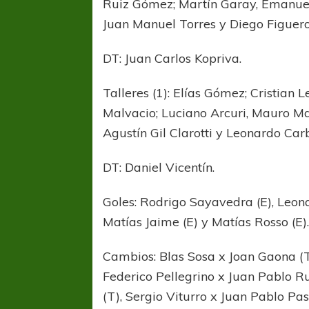
Ruiz Gómez; Martín Garay, Emanuel
Juan Manuel Torres y Diego Figuero
DT: Juan Carlos Kopriva.
Talleres (1): Elías Gómez; Cristian L
Malvacio; Luciano Arcuri, Mauro Ma
Agustín Gil Clarotti y Leonardo Car
COPA SUDAMER
Sur De
DT: Daniel Vicentín.
COPA SUDAMERICANA
TIGRE
Goles: Rodrigo Sayavedra (E), Leona
A pesar de la derrota Tigre avanzó a
Matías Jaime (E) y Matías Rosso (E)
Octavos de Final
Cambios: Blas Sosa x Joan Gaona (T
Federico Pellegrino x Juan Pablo Ru
(T), Sergio Viturro x Juan Pablo Pa