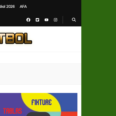
ial 2026
AFA