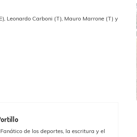
), Leonardo Carboni (T), Mauro Marrone (T) y
FEMENINO
FÚTBOL FEMENINO
ortillo
LA COSTA
OTRAS LIGAS FEM
jaron ante su gente
Tiro se quedó con la primera semifinal
Fanático de los deportes, la escritura y el