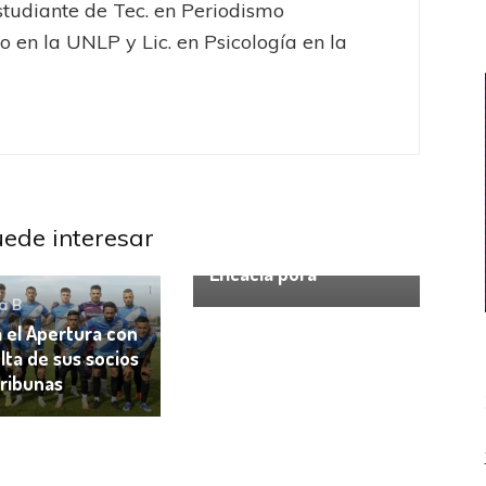
Estudiante de Tec. en Periodismo
o en la UNLP y Lic. en Psicología en la
uede interesar
Primera B
Eficacia pura
a B
a el Apertura con
lta de sus socios
tribunas