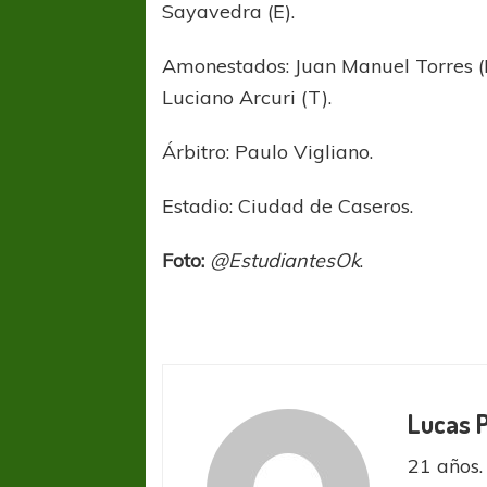
Sayavedra (E).
Amonestados: Juan Manuel Torres (E
Luciano Arcuri (T).
Árbitro: Paulo Vigliano.
Estadio: Ciudad de Caseros.
Foto:
@EstudiantesOk
.
FÚTBOL FEMENINO
FÚTBOL 
Lucas P
REGIONAL AMATEUR
LIGA DE 
Verónica jugará ante Estrella del Sur en el
Las campeonas feste
21 años. 
Federal