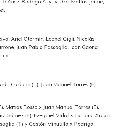
 Ibáñez, Rodrigo Sayavedra, Matías Jaime;
a.
eiva, Ariel Otermin, Leonel Gigli, Nicolás
rrone, Juan Pablo Passaglia, Joan Gaona;
boni.
ICANA
LANÚS
UEFA CHAMPIONS LEAGUE
fendido
PSG celebró el bicampeonato
rdo Carboni (T), Juan Manuel Torres (E),
.
), Matías Rosso x Juan Manuel Torres (E),
iz Gómez (E), Ezequiel Vidal x Luciano Arcuri
ssaglia (T) y Gastón Minutillo x Rodrigo