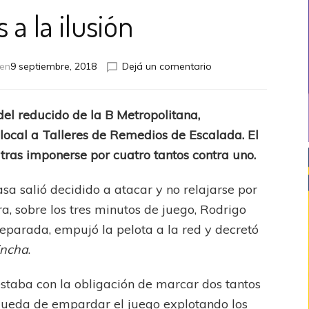
 a la ilusión
en
 en
9 septiembre, 2018
Dejá un comentario
Atados
a
la
 del reducido de la B Metropolitana,
ilusión
 local a Talleres de Remedios de Escalada. El
tras imponerse por cuatro tantos contra uno.
casa salió decidido a atacar y no relajarse por
a, sobre los tres minutos de juego, Rodrigo
parada, empujó la pelota a la red y decretó
incha
.
staba con la obligación de marcar dos tantos
queda de empardar el juego explotando los