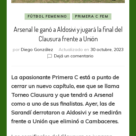
FÚTBOL FEMENINO
PRIMERA C FEM
Arsenal le ganó a Aldosivi y jugará la final del
Clausura frente a Unión
por
Diego González
Actualizado en
30 octubre, 2023
en
Dejá un comentario
Arsenal
le
ganó
La apasionante Primera C está a punto de
a
cerrar un nuevo capítulo, ese que se llama
Aldosivi
y
Torneo Clausura y que tendrá a Arsenal
jugará
como a uno de sus finalistas. Ayer, las de
la
Sarandí derrotaron a Aldosivi y se medirán
final
del
frente a Unión que eliminó a Cambaceres.
Clausura
frente