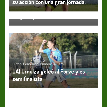
su acción con una gran jornada.
Fútbol Femenino
Primera C Fem
Fin de la primera fase entre
alegrías y tristezas
Fútbol Femenino
Primera A Fem
UAI Urquiza goleó al Porve y es
semifinalista