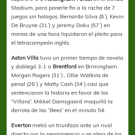
Stadium, para ponerle fin a la racha de 7
juegos sin halagos. Bernardo Silva (8´), Kevin
De Bruyne (31´) y Jeremy Doku (57´) en
menos de una hora liquidaron el pleito para
el tetracampeón inglés.
Aston Villa
tuvo un primer tiempo de novela
y doblegó 3-1 a
Brentford
en Birmingham.
Morgan Rogers (31´) , Ollie Watkins de
penal (28´) y Matty Cash (34´) casi que
sentenciaron la historia en favor de los
“Villans”. Mikkel Damsgaard maquilló la
derrota de las “Bees” en el minuto 54.
Everton
metió un triunfazo ante un rival
directo por la permanencia y se aleja de los