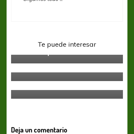
Inglaterra Premier League
Te puede interesar
No me des por muerto
Inglaterra Premier League
Thriller en el Emirates
Inglaterra Premier League
Chelsea no se detiene
Deja un comentario