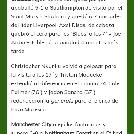
apabulló 5-1 a
Southampton
de visita por el
Saint Mary´s Stadium y quedó a 7 unidades
del líder Liverpool. Axel Disasi de cabeza
quebró el cero para los “Blues” a los 7´ y Joe
Aribo estableció la paridad 4 minutos más
tarde.
Christopher Nkunku volvió a golpear para
la visita a los 17´ y Tristan Madueke
extendió al diferencia en el minuto 34. Cole
Palmer (76´) y Jadon Sancho (87´)
redondearon la
generala
para el elenco de
Enzo Maresca.
Manchester City
alejó los fantasmas y
superó 3-0 a
Nottingham Forest
en el Etihad