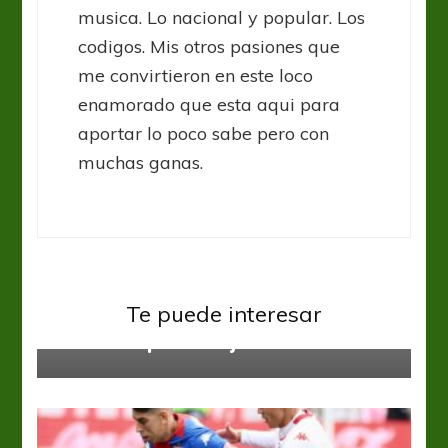
musica. Lo nacional y popular. Los
codigos. Mis otros pasiones que
me convirtieron en este loco
enamorado que esta aqui para
aportar lo poco sabe pero con
muchas ganas.
Liga Profesional
San Lorenzo
Te puede interesar
El Ciclón quiere bajar a Arsenal