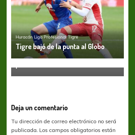
Huracán
Liga Profesional
Tigre
Tigre bajó de la punta al Globo
Liga Profesional
Vélez Sarsfield
La Zona Complementación fue
para Vélez
Deja un comentario
Tu dirección de correo electrónico no será
publicada.
Los campos obligatorios están