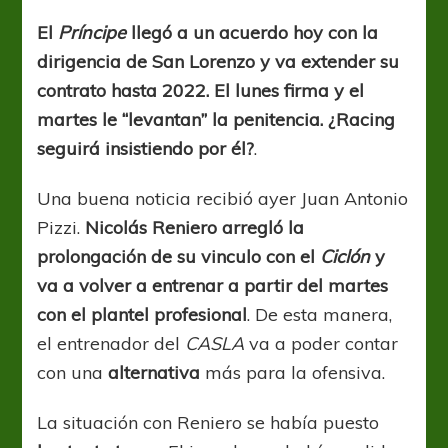
Reniero
y
El
Príncipe
llegó a un acuerdo hoy con la
por
dirigencia de San Lorenzo y va extender su
ahora
sigue
contrato hasta 2022. El lunes firma y el
en
martes le “levantan” la penitencia. ¿Racing
el
seguirá insistiendo por él?
.
Ciclón
Una buena noticia recibió ayer Juan Antonio
Pizzi.
Nicolás Reniero arregló la
prolongación de su vinculo con el
Ciclón
y
va a volver a entrenar a partir del martes
con el plantel profesional
. De esta manera,
el entrenador del
CASLA
va a poder contar
con una
alternativa
más para la ofensiva.
La situación con Reniero se había puesto