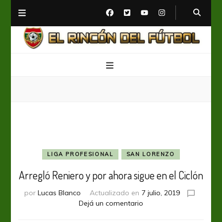
El Rincón del Fútbol
Diario digital de Fútbol
LIGA PROFESIONAL
SAN LORENZO
Arregló Reniero y por ahora sigue en el Ciclón
por
Lucas Blanco
Actualizado en
7 julio, 2019
en
Dejá un comentario
Arregló