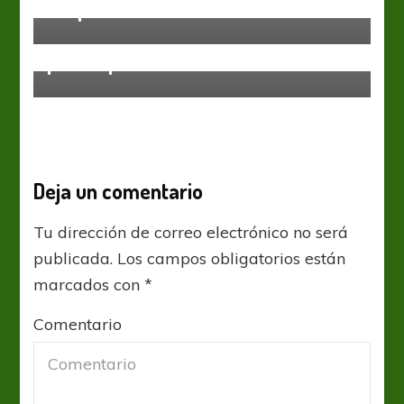
Grupo C
Sin categoría
Un Gasolero que no arranca y
preocupa
Deja un comentario
Tu dirección de correo electrónico no será
publicada.
Los campos obligatorios están
marcados con
*
Comentario