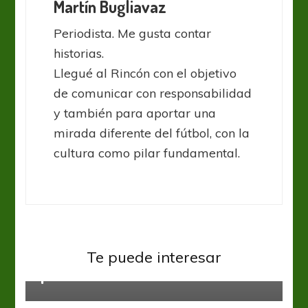
Martín Bugliavaz
Periodista. Me gusta contar
historias.
Llegué al Rincón con el objetivo
de comunicar con responsabilidad
y también para aportar una
mirada diferente del fútbol, con la
cultura como pilar fundamental.
Sin categoría
Járkov: cultura, tanques y el club
Te puede interesar
que renació
Sin categoría