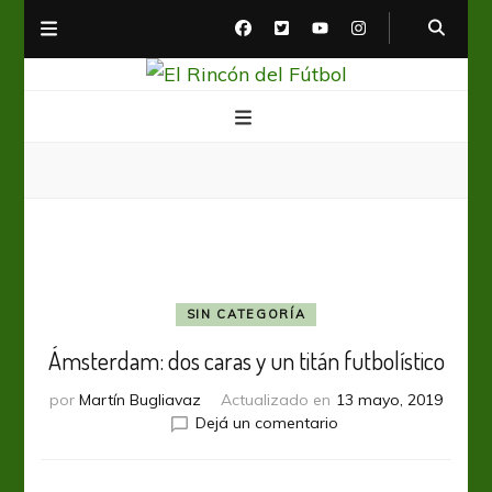
El Rincón del Fútbol
Diario digital de Fútbol
SIN CATEGORÍA
Ámsterdam: dos caras y un titán futbolístico
por
Martín Bugliavaz
Actualizado en
13 mayo, 2019
en
Dejá un comentario
Ámsterdam:
dos
caras