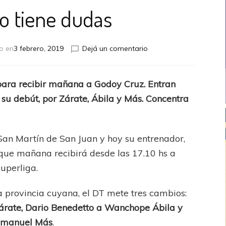
no tiene dudas
en
o en
3 febrero, 2019
Dejá un comentario
Alfaro
no
tiene
para recibir mañana a Godoy Cruz. Entran
dudas
su debút, por Zárate, Ábila y Más. Concentra
 San Martín de San Juan y hoy su entrenador,
que mañana recibirá desde las 17.10 hs a
Superliga.
a provincia cuyana, el DT mete tres cambios:
árate, Dario Benedetto a Wanchope Ábila y
 Emanuel Más
.