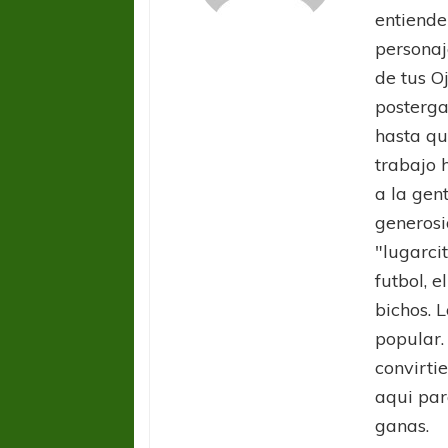
entiende
personaj
de tus O
posterga
hasta qu
trabajo 
a la gen
COPA SUDAMER
generosi
Sur De
"lugarci
futbol, e
COPA SUDAMERICANA
TIGRE
A pesar de la derrota Tigre avanzó a
bichos. L
Octavos de Final
popular.
convirti
aqui par
ganas.