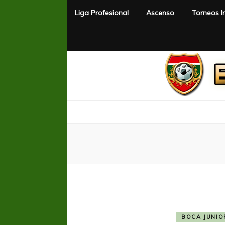
Liga Profesional
Ascenso
Torneos I
El Rincón del Fútbol
Diario digital de Fútbol
BOCA JUNIO