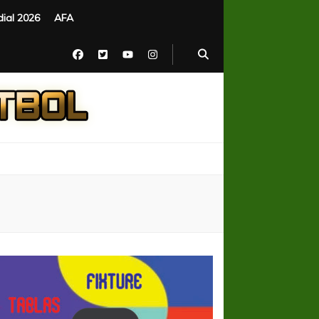
ial 2026
AFA