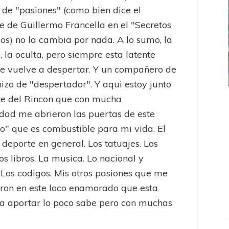
 de "pasiones" (como bien dice el
e de Guillermo Francella en el "Secretos
jos) no la cambia por nada. A lo sumo, la
, la oculta, pero siempre esta latente
e vuelve a despertar. Y un compañero de
hizo de "despertador". Y aqui estoy junto
te del Rincon que con mucha
ICANA
LANÚS
UEFA CHAMPIONS LEAGUE
dad me abrieron las puertas de este
fendido
PSG celebró el bicampeonato
to" que es combustible para mi vida. El
l deporte en general. Los tatuajes. Los
os libros. La musica. Lo nacional y
 Los codigos. Mis otros pasiones que me
eron en este loco enamorado que esta
a aportar lo poco sabe pero con muchas