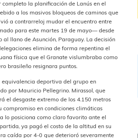
r completo la planificación de Lanús en el
Debido a los masivos bloqueos de caminos que
lvió a contrarreloj mudar el encuentro entre
mado para este martes 19 de mayo— desde
io al llano de Asunción, Paraguay. La decisión
delegaciones elimina de forma repentina el
aduana física que el Granate vislumbraba como
ero brasileño resignara puntos.
a equivalencia deportiva del grupo en
ido por Mauricio Pellegrino. Mirassol, que
ará el desgaste extremo de los 4.150 metros
 su compromiso en condiciones climáticas
a lo posiciona como claro favorito ante el
partida, ya pagó el costo de la altitud en su
dura caída por 4-0 que deterioró severamente