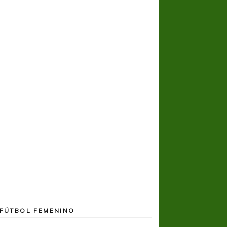
BOCA JUNIORS
COPA LIBERTADORES
Una nueva frustración para Boca
FÚTBOL FEMENINO