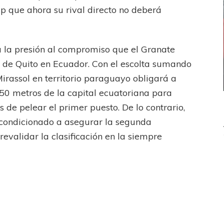
ap que ahora su rival directo no deberá
 la presión al compromiso que el Granate
a de Quito en Ecuador. Con el escolta sumando
Mirassol en territorio paraguayo obligará a
850 metros de la capital ecuatoriana para
de pelear el primer puesto. De lo contrario,
 condicionado a asegurar la segunda
revalidar la clasificación en la siempre
ICANA
LANÚS
UEFA CHAMPIONS LEAGUE
fendido
PSG celebró el bicampeonato
Boca Juniors
Lanús
Sudamericana