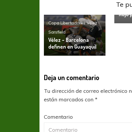
Te p
Indepe
Rojo 
Copa Libertadores
Vélez
Sarsfield
Vélez – Barcelona
definen en Guayaquil
Deja un comentario
COPA SUDAMERICANA
TIGRE
A pesar de la derrota Tigre avanzó a
Tu dirección de correo electrónico 
Octavos de Final
están marcados con
*
Comentario