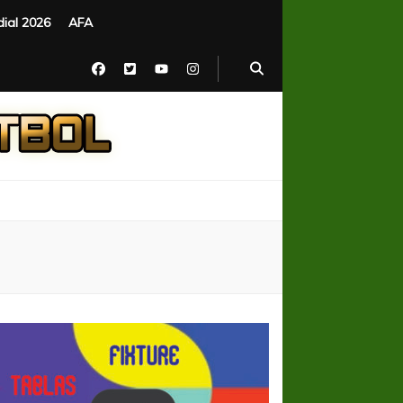
ial 2026
AFA