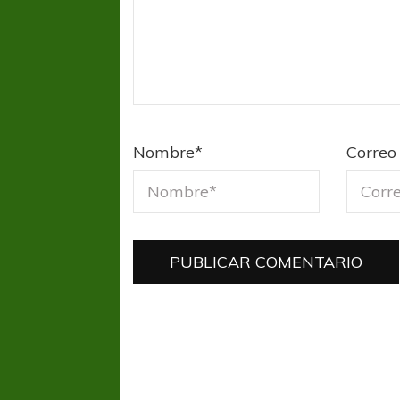
FÚTBOL FEMENINO
FÚTBOL 
REGIONAL AMATEUR
LIGA DE 
Verónica jugará ante Estrella del Sur en el
Las campeonas feste
Federal
Nombre
*
Correo 