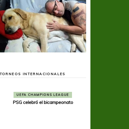
TORNEOS INTERNACIONALES
COPA SUDAMER
Noche inolvida