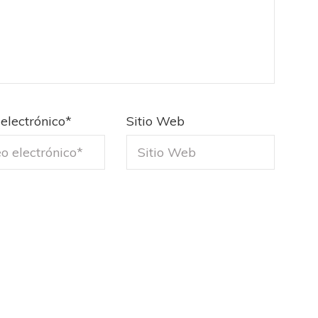
FEMENINO
FÚTBOL FEMENINO
LA COSTA
OTRAS LIGAS FEM
jaron ante su gente
Tiro se quedó con la primera semifinal
electrónico
*
Sitio Web