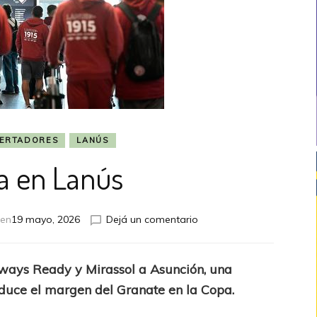
BERTADORES
LANÚS
ta en Lanús
en
 en
19 mayo, 2026
Dejá un comentario
Alerta
en
Lanús
lways Ready y Mirassol a Asunción, una
duce el margen del Granate en la Copa.