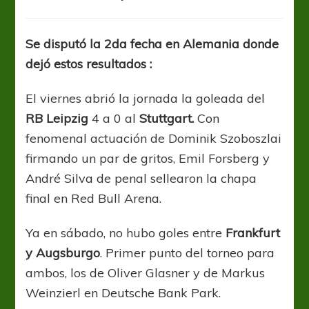
Bundesliga:
Wolfsburgo
líder
Se disputó la 2da fecha en Alemania donde
con
dejó estos resultados :
puntaje
ideal
El viernes abrió la jornada la goleada del
RB Leipzig
4 a 0 al
Stuttgart.
Con
fenomenal actuación de Dominik Szoboszlai
firmando un par de gritos, Emil Forsberg y
André Silva de penal sellearon la chapa
final en Red Bull Arena.
Ya en sábado, no hubo goles entre
Frankfurt
y Augsburgo
. Primer punto del torneo para
ambos, los de Oliver Glasner y de Markus
Weinzierl en Deutsche Bank Park.