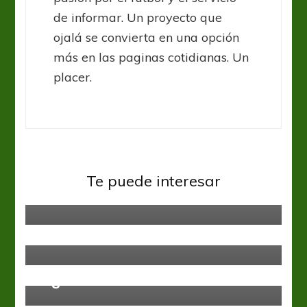
de informar. Un proyecto que
ojalá se convierta en una opción
más en las paginas cotidianas. Un
placer.
Alemania Bundesliga
Te puede interesar
Kamehameha del Dortmund
Alemania Bundesliga
Bundesliga: Hertha Berlin ganó y
Alemania Bundesliga
Volvió el fútbol y los goles en una
también es líder
jornada con muchos gritos
sagrados