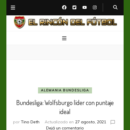
El Rincón del Fútbol
Diario digital de Fútbol
ALEMANIA BUNDESLIGA
Bundesliga: Wolfsburgo líder con puntaje
ideal
por
Tino Deth
Actualizado en
27 agosto, 2021
en
Dejá un comentario