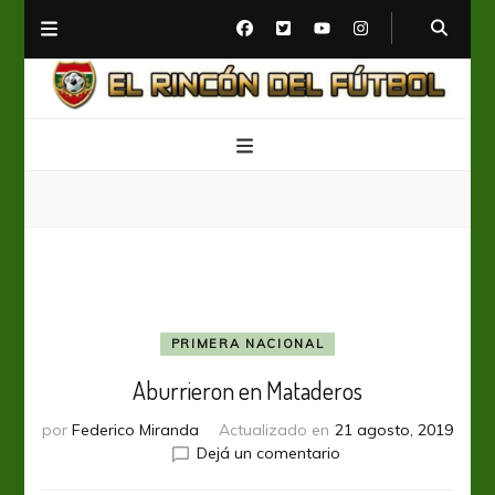
El Rincón del Fútbol
Diario digital de Fútbol
PRIMERA NACIONAL
Aburrieron en Mataderos
por
Federico Miranda
Actualizado en
21 agosto, 2019
en
Dejá un comentario
Aburrieron