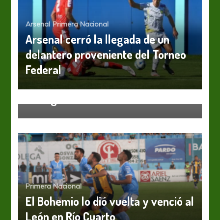
Arsenal
Primera Nacional
Arsenal cerró la llegada de un
delantero proveniente del Torneo
Federal
Primera Nacional
Reparto de puntos entre All Boys y
Almagro en Floresta
Primera Nacional
El Bohemio lo dió vuelta y venció al
León en Río Cuarto