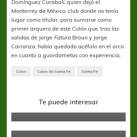
Domínguez Carabalí, quien dejó el
Monterrey de México, club donde no tenía
lugar como titular, para sumarse como
primer arquero de este Colón que, tras las
salidas de Jorge
Fatura
Broun y Jorge
Carranza, había quedado acéfalo en el arco
en cuanto a guardametas con experiencia.
Colon
Colon de Santa Fe
Santa Fe
Defensa y Justicia
Liga Profesional
Te puede interesar
Pensando en Rosario Central
Gimnasia y Esgrima LP
Liga Profesional
¿Te imaginaste ser parte de un
fenómeno, otra vez?
Argentinos Jrs
Liga Profesional
Tigre