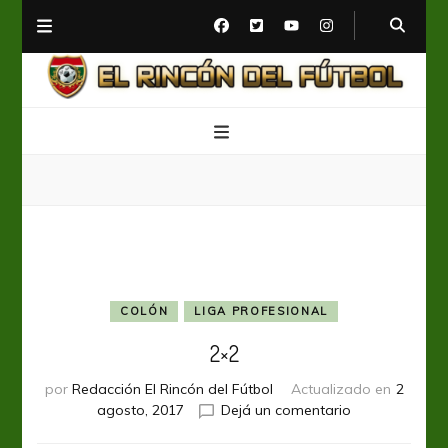
El Rincón del Fútbol
Diario digital de Fútbol
COLÓN
LIGA PROFESIONAL
2×2
por
Redacción El Rincón del Fútbol
Actualizado en
2
en
agosto, 2017
Dejá un comentario
2×2