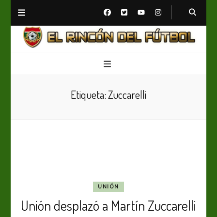
El Rincón del Fútbol
Diario digital de Fútbol
Etiqueta:
Zuccarelli
UNIÓN
Unión desplazó a Martín Zuccarelli