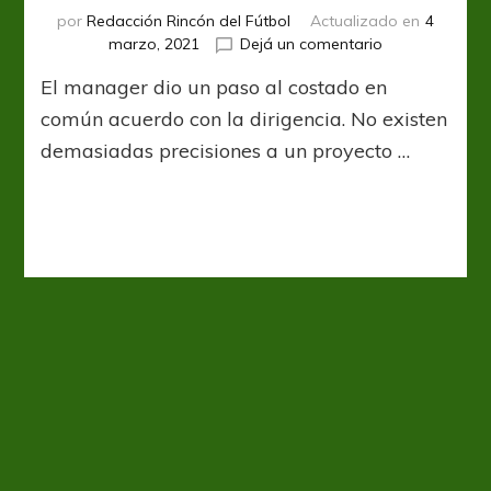
por
Redacción Rincón del Fútbol
Actualizado en
4
en
marzo, 2021
Dejá un comentario
Unión
El manager dio un paso al costado en
desplazó
a
común acuerdo con la dirigencia. No existen
Martín
demasiadas precisiones a un proyecto …
Zuccarelli