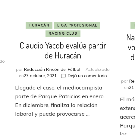
HURACÁN
LIGA PROFESIONAL
RACING CLUB
Na
Claudio Yacob evalúa partir
vo
de Huracán
d
ado
en
o
por
Redacción Rincón del Fútbol
Actualizado
Rosario
en
en
27 octubre, 2021
Dejá un comentario
u
Central
por
Re
Claudio
recurre
Llegado el caso, el mediocampista
en
21
Yacob
a
evalúa
parte de Parque Patricios en enero.
El má
Claudio
partir
En diciembre, finaliza la relación
Yacob
de
exten
laboral y puede provocarse …
Huracán
acerc
Parqu
los …