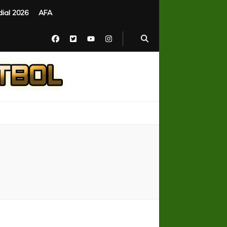
ial 2026
AFA