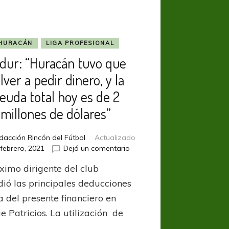
HURACÁN
LIGA PROFESIONAL
dur: “Huracán tuvo que
lver a pedir dinero, y la
euda total hoy es de 2
millones de dólares”
dacción Rincón del Fútbol
Actualizado
en
 febrero, 2021
Dejá un comentario
Nadur:
ximo dirigente del club
“Huracán
tuvo
dió las principales deducciones
que
a del presente financiero en
volver
e Patricios. La utilización de
a
pedir