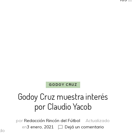
GODOY CRUZ
Godoy Cruz muestra interés
por Claudio Yacob
por
Redacción Rincón del Fútbol
Actualizado
en
en
3 enero, 2021
Dejá un comentario
ado
Godoy