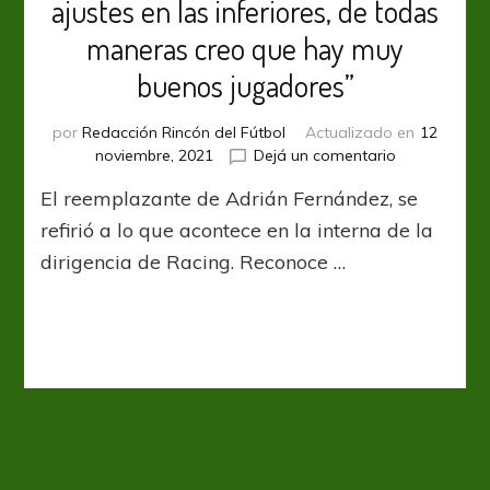
ajustes en las inferiores, de todas
maneras creo que hay muy
buenos jugadores”
por
Redacción Rincón del Fútbol
Actualizado en
12
en
noviembre, 2021
Dejá un comentario
Claudio
El reemplazante de Adrián Fernández, se
Velo:
“Hay
refirió a lo que acontece en la interna de la
que
dirigencia de Racing. Reconoce …
hacer
ajustes
en
las
inferiores,
de
todas
maneras
creo
que